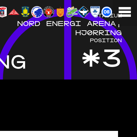
STADIUM
NORD ENERGI ARENA,
HJØRRING
POSITION
*3
NG