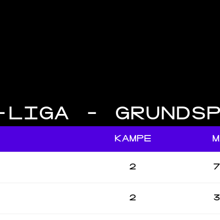
-LIGA - GRUNDS
KAMPE
M
2
7
2
3