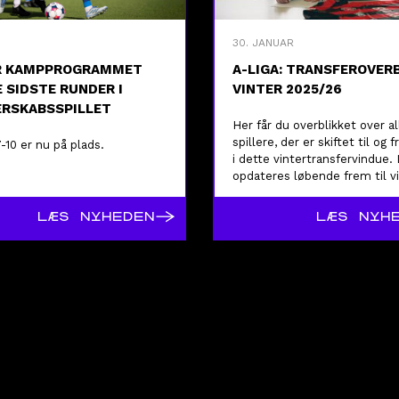
30. JANUAR
R KAMPPROGRAMMET
A-LIGA: TRANSFEROVER
E SIDSTE RUNDER I
VINTER 2025/26
RSKABSSPILLET
Her får du overblikket over al
spillere, der er skiftet til og f
-10 er nu på plads.
i dette vintertransfervindue. 
opdateres løbende frem til v
lukning.
→
LÆS NYHEDEN
LÆS NYH