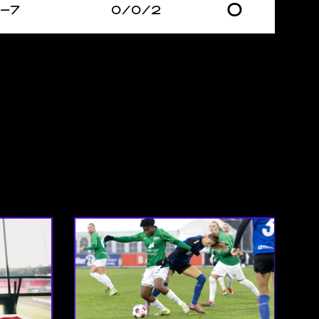
0
–7
0/0/2