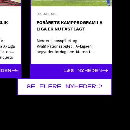
02. JANUAR
BLIK
FORÅRETS KAMPPROGRAM I A-
LIGA ER NU FASTLAGT
le
Mesterskabsspillet og
ra A-Liga
Kvalifikationsspillet i A-Ligaen
Listen
begynder lørdag den 14. marts.
induets
→
→
EDEN
LÆS NYHEDEN
→
SE FLERE NYHEDER