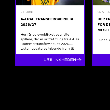
08. JUNI
13. APRIL
A-LIGA: TRANSFEROVERBLIK
HER E
2026/27
FOR D
MESTE
Her får du overblikket over alle
spillere, der er skiftet til og fra A-Liga
Runde 7
i sommertransfervinduet 2026.
Listen opdateres løbende frem til
vinduets lukning.
→
LÆS NYHEDEN