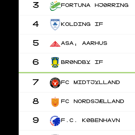
3
FORTUNA HJØRRING
4
KOLDING IF
5
ASA, AARHUS
6
BRØNDBY IF
7
FC MIDTJYLLAND
8
FC NORDSJÆLLAND
9
F.C. KØBENHAVN