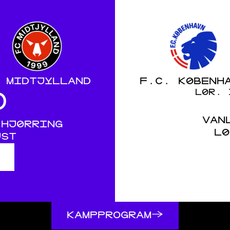
 MIDTJYLLAND
F.C. KØBENH
LØR. 
0
VAN
 HJØRRING
LØ
UST
→
KAMPPROGRAM