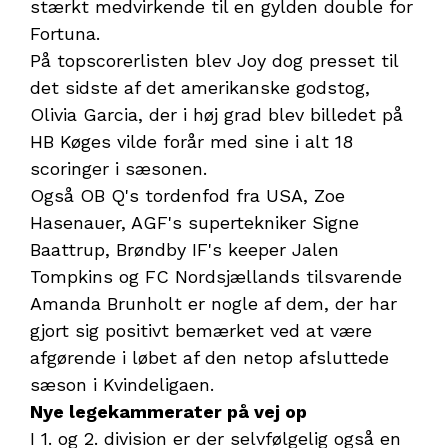
stærkt medvirkende til en gylden double for
Fortuna.
På topscorerlisten blev Joy dog presset til
det sidste af det amerikanske godstog,
Olivia Garcia, der i høj grad blev billedet på
HB Køges vilde forår med sine i alt 18
scoringer i sæsonen.
Også OB Q's tordenfod fra USA, Zoe
Hasenauer, AGF's supertekniker Signe
Baattrup, Brøndby IF's keeper Jalen
Tompkins og FC Nordsjællands tilsvarende
Amanda Brunholt er nogle af dem, der har
gjort sig positivt bemærket ved at være
afgørende i løbet af den netop afsluttede
sæson i Kvindeligaen.
Nye legekammerater på vej op
I 1. og 2. division er der selvfølgelig også en