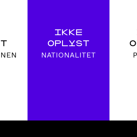
E
IKKE
ST
OPLYST
O
ONEN
NATIONALITET