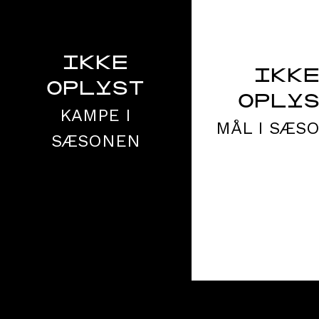
IKKE
IKK
OPLYST
OPLY
KAMPE I
MÅL I SÆS
SÆSONEN