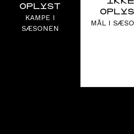
IKK
OPLYST
OPLY
KAMPE I
MÅL I SÆS
SÆSONEN