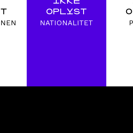
E
IKKE
ST
OPLYST
O
ONEN
NATIONALITET