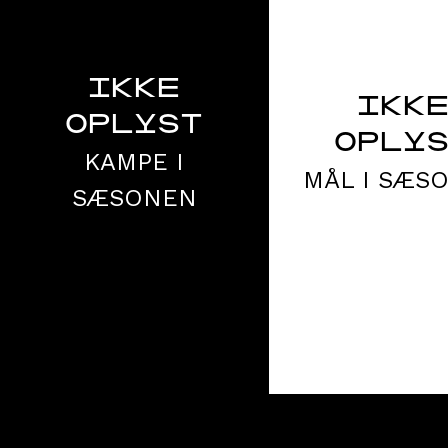
IKKE
IKK
OPLYST
OPLY
KAMPE I
MÅL I SÆS
SÆSONEN