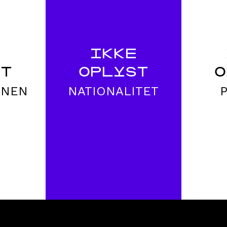
E
IKKE
ST
OPLYST
O
ONEN
NATIONALITET