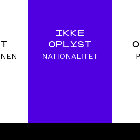
E
IKKE
ST
OPLYST
O
ONEN
NATIONALITET