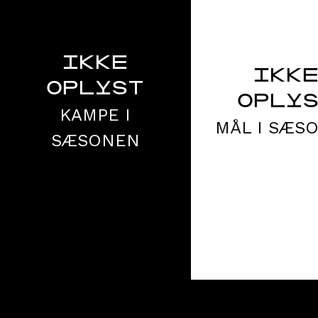
IKKE
IKK
OPLYST
OPLY
KAMPE I
MÅL I SÆS
SÆSONEN