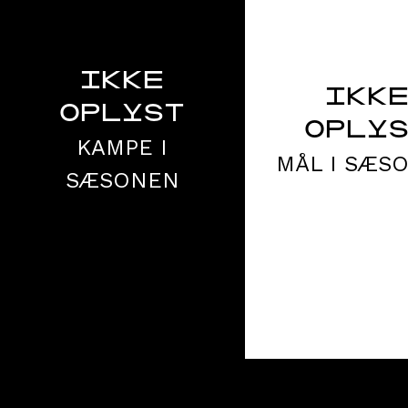
IKKE
IKK
OPLYST
OPLY
KAMPE I
MÅL I SÆS
SÆSONEN