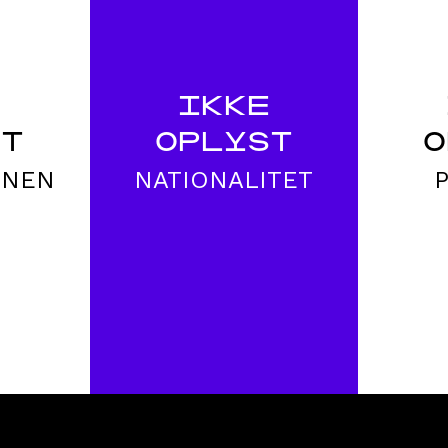
E
IKKE
ST
OPLYST
O
ONEN
NATIONALITET