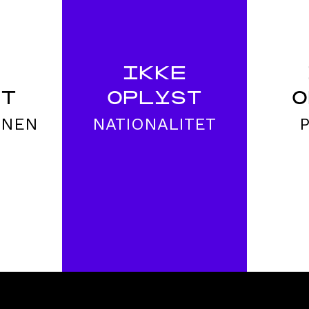
E
IKKE
ST
OPLYST
O
ONEN
NATIONALITET