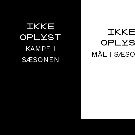
IKKE
IKK
OPLYST
OPLY
KAMPE I
MÅL I SÆS
SÆSONEN