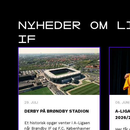
NYHEDER OM L
IF
29. JULI
08. JUNI
DERBY PÅ BRØNDBY STADION
A-LIG
2026/
Et historisk opgør venter i A-Ligaen
når Brøndby IF og F.C. Københavner
Her får 