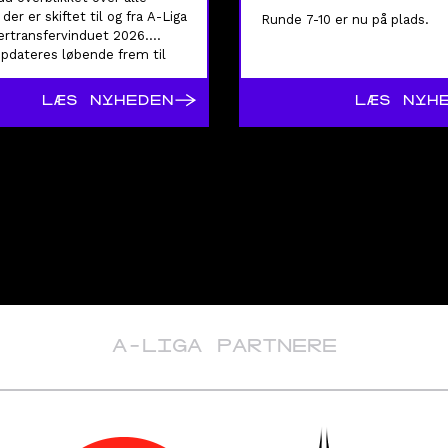
 der er skiftet til og fra A-Liga
Runde 7-10 er nu på plads.
rtransfervinduet 2026.
opdateres løbende frem til
 lukning.
→
LÆS NYHEDEN
LÆS NYH
A-LIGA PARTNERE