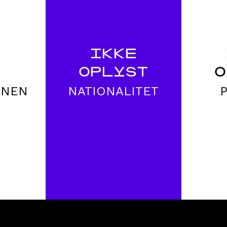
IKKE
OPLYST
O
ONEN
NATIONALITET