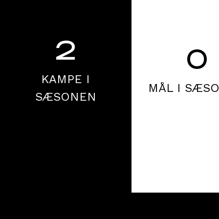
2
0
KAMPE I
MÅL I SÆS
SÆSONEN