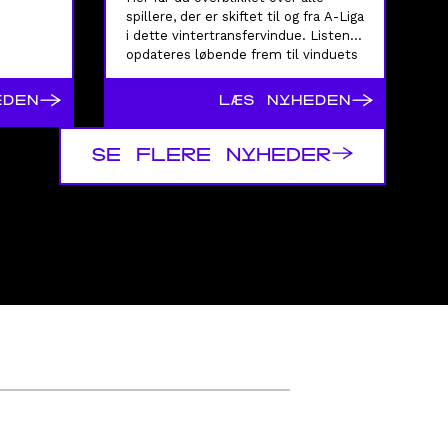
spillere, der er skiftet til og fra A-Liga
i dette vintertransfervindue. Listen
opdateres løbende frem til vinduets
lukning.
→
→
EDEN
LÆS NYHEDEN
→
SE FLERE NYHEDER