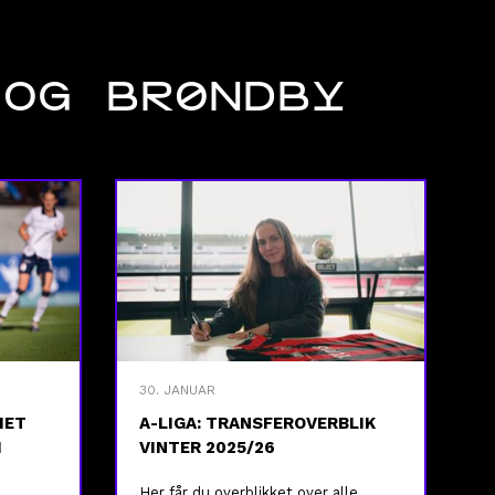
 OG BRØNDBY
30. JANUAR
MET
A-LIGA: TRANSFEROVERBLIK
I
VINTER 2025/26
Her får du overblikket over alle