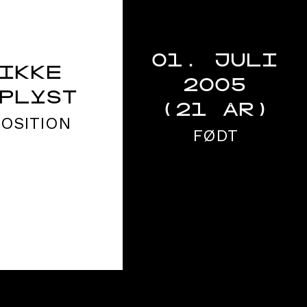
01. JULI
IKKE
2005
PLYST
(21 ÅR)
POSITION
FØDT