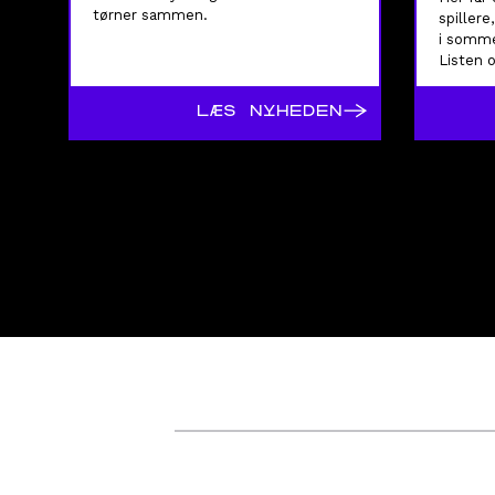
tørner sammen.
spillere,
i somme
Listen 
vinduets
→
LÆS NYHEDEN