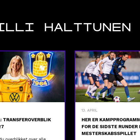
ILLI HALTTUNEN
13. APRIL
A: TRANSFEROVERBLIK
HER ER KAMPPROGRAM
27
FOR DE SIDSTE RUNDER 
MESTERSKABSSPILLET
du overblikket over alle