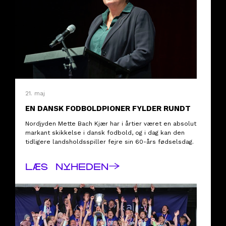
21. maj
EN DANSK FODBOLDPIONER FYLDER RUNDT
Nordjyden Mette Bach Kjær har i årtier været en absolut
markant skikkelse i dansk fodbold, og i dag kan den
tidligere landsholdsspiller fejre sin 60-års fødselsdag.
→
LÆS NYHEDEN