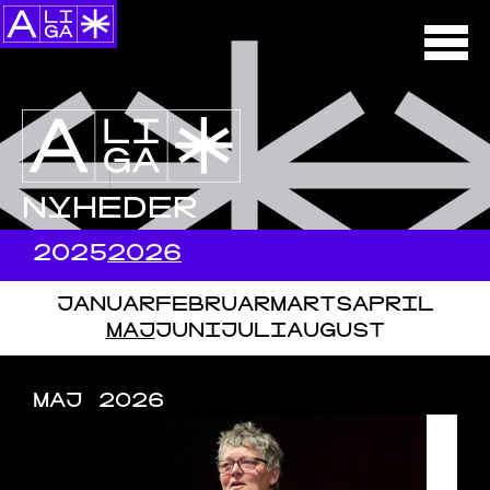
NYHEDER
2025
2026
JANUAR
FEBRUAR
MARTS
APRIL
MAJ
JUNI
JULI
AUGUST
MAJ 2026