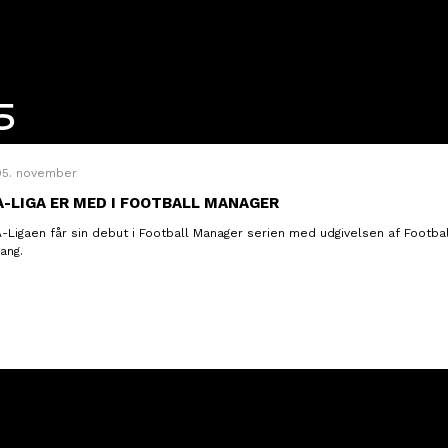
5
05. november
A-LIGA ER MED I FOOTBALL MANAGER
A-Ligaen får sin debut i Football Manager serien med udgivelsen af Footba
ang.