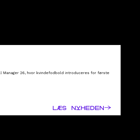
ll Manager 26, hvor kvindefodbold introduceres for første
→
LÆS NYHEDEN