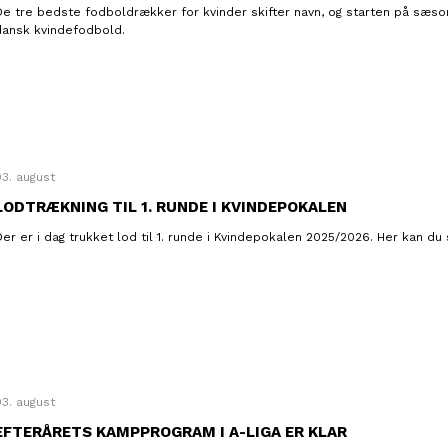
De tre bedste fodboldrækker for kvinder skifter navn, og starten på sæ
dansk kvindefodbold.
03. august
LODTRÆKNING TIL 1. RUNDE I KVINDEPOKALEN
er er i dag trukket lod til 1. runde i Kvindepokalen 2025/2026. Her kan du 
03. august
EFTERÅRETS KAMPPROGRAM I A-LIGA ER KLAR