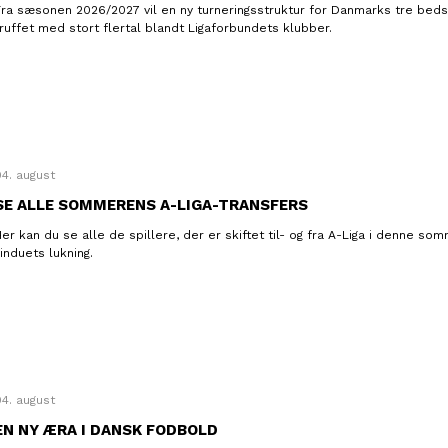
Fra sæsonen 2026/2027 vil en ny turneringsstruktur for Danmarks tre beds
truffet med stort flertal blandt Ligaforbundets klubber.
04. august
SE ALLE SOMMERENS A-LIGA-TRANSFERS
er kan du se alle de spillere, der er skiftet til- og fra A-Liga i denne som
induets lukning.
04. august
EN NY ÆRA I DANSK FODBOLD