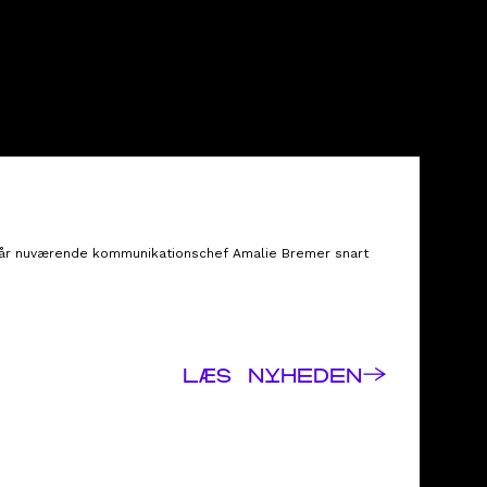
 når nuværende kommunikationschef Amalie Bremer snart
→
LÆS NYHEDEN