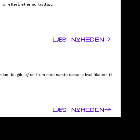
or efteråret er nu fastlagt.
→
LÆS NYHEDEN
rdan det gik, og se frem mod næste sæsons kvalifikation til
→
LÆS NYHEDEN