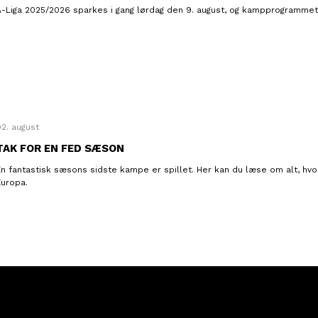
A-Liga 2025/2026 sparkes i gang lørdag den 9. august, og kampprogrammet f
02. august
TAK FOR EN FED SÆSON
En fantastisk sæsons sidste kampe er spillet. Her kan du læse om alt, hvo
Europa.